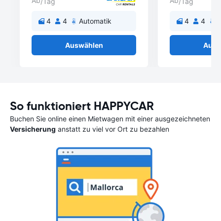
Ab
Ab
/Tag
/Tag
4
4
Automatik
4
4
A
Auswählen
Ausw
So funktioniert HAPPYCAR
Buchen Sie online einen Mietwagen mit einer ausgezeichneten
Versicherung
anstatt zu viel vor Ort zu bezahlen