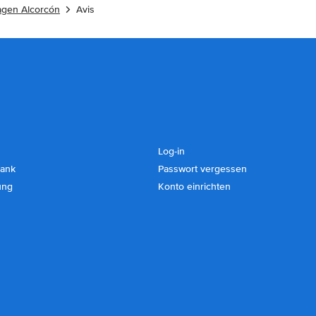
agen Alcorcón
Avis
Log-in
ank
Passwort vergessen
ung
Konto einrichten