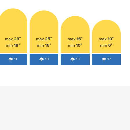
28°
25°
16°
10°
max
max
max
max
18°
16°
10°
6°
min
min
min
min
11
10
13
17