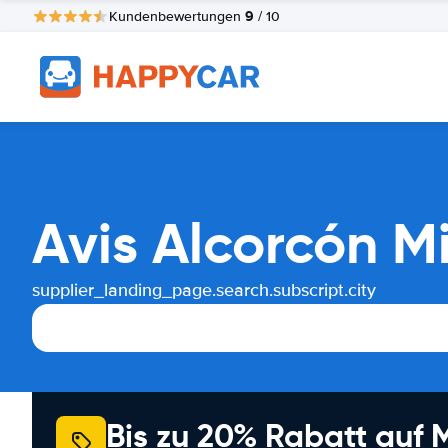
9
Kundenbewertungen
/ 10
Avis Alcorcón M
supplier_landing_page.search.subscript.city
Bis zu 20% Rabatt auf