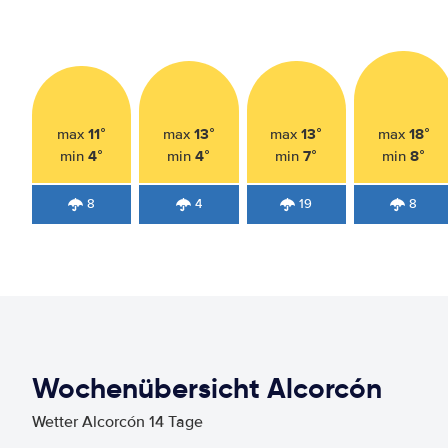
11°
13°
13°
18°
max
max
max
max
4°
4°
7°
8°
min
min
min
min
8
4
19
8
Wochenübersicht Alcorcón
Wetter Alcorcón 14 Tage