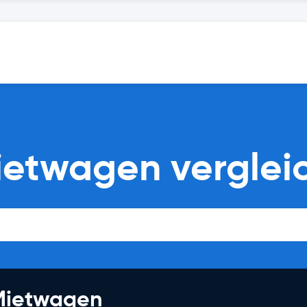
ietwagen verglei
 Mietwagen