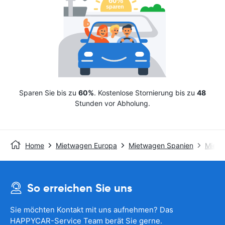
Sparen Sie bis zu
60%
. Kostenlose Stornierung bis zu
48
Stunden vor Abholung.
Home
Mietwagen Europa
Mietwagen Spanien
Mietw
So erreichen Sie uns
Sie möchten Kontakt mit uns aufnehmen? Das
HAPPYCAR-Service Team berät Sie gerne.