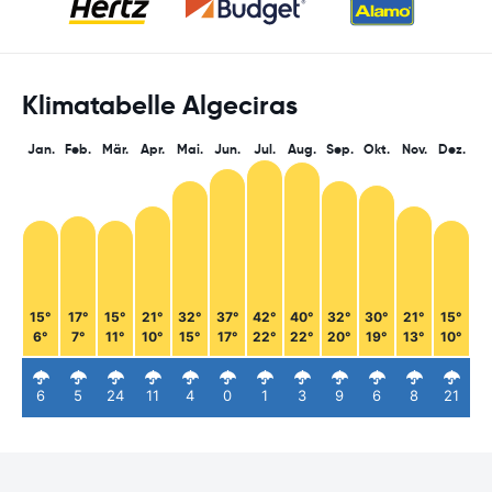
Klimatabelle Algeciras
Jan.
Feb.
Mär.
Apr.
Mai.
Jun.
Jul.
Aug.
Sep.
Okt.
Nov.
Dez.
15°
17°
15°
21°
32°
37°
42°
40°
32°
30°
21°
15°
6°
7°
11°
10°
15°
17°
22°
22°
20°
19°
13°
10°
6
5
24
11
4
0
1
3
9
6
8
21