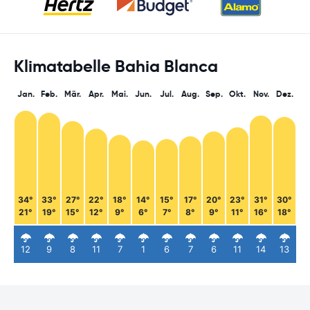
Klimatabelle Bahia Blanca
Jan.
Feb.
Mär.
Apr.
Mai.
Jun.
Jul.
Aug.
Sep.
Okt.
Nov.
Dez.
34°
33°
27°
22°
18°
14°
15°
17°
20°
23°
31°
30°
21°
19°
15°
12°
9°
6°
7°
8°
9°
11°
16°
18°
12
9
8
11
7
1
6
7
6
11
14
13