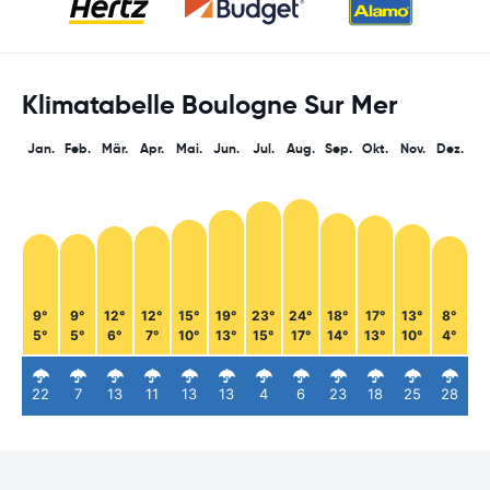
Klimatabelle Boulogne Sur Mer
Jan.
Feb.
Mär.
Apr.
Mai.
Jun.
Jul.
Aug.
Sep.
Okt.
Nov.
Dez.
9°
9°
12°
12°
15°
19°
23°
24°
18°
17°
13°
8°
5°
5°
6°
7°
10°
13°
15°
17°
14°
13°
10°
4°
22
7
13
11
13
13
4
6
23
18
25
28