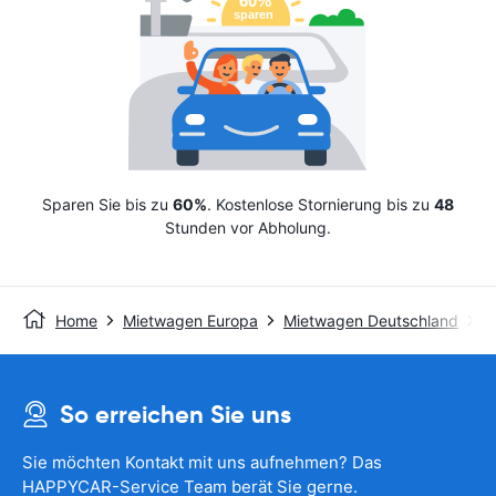
Sparen Sie bis zu
60%
. Kostenlose Stornierung bis zu
48
Stunden vor Abholung.
Home
Mietwagen Europa
Mietwagen Deutschland
M
So erreichen Sie uns
Sie möchten Kontakt mit uns aufnehmen? Das
HAPPYCAR-Service Team berät Sie gerne.