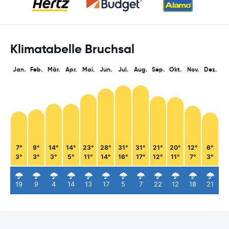
Klimatabelle Bruchsal
Jan.
Feb.
Mär.
Apr.
Mai.
Jun.
Jul.
Aug.
Sep.
Okt.
Nov.
Dez.
7°
9°
14°
14°
23°
28°
31°
31°
21°
20°
12°
6°
3°
3°
3°
5°
11°
14°
16°
17°
12°
11°
7°
3°
19
9
4
14
13
17
5
7
22
12
18
21