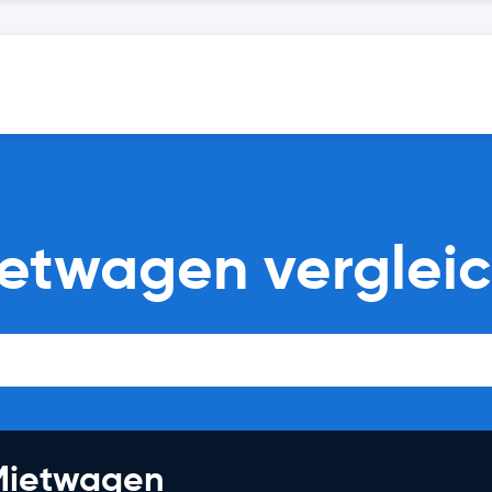
ietwagen verglei
 Mietwagen