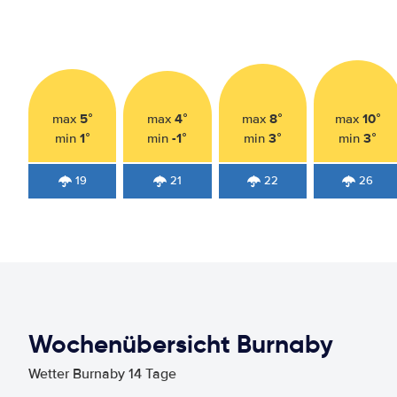
5°
4°
8°
10°
max
max
max
max
1°
-1°
3°
3°
min
min
min
min
19
21
22
26
Wochenübersicht Burnaby
Wetter Burnaby 14 Tage