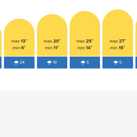
13°
20°
25°
27°
max
max
max
max
6°
11°
14°
15°
min
min
min
min
24
19
5
5