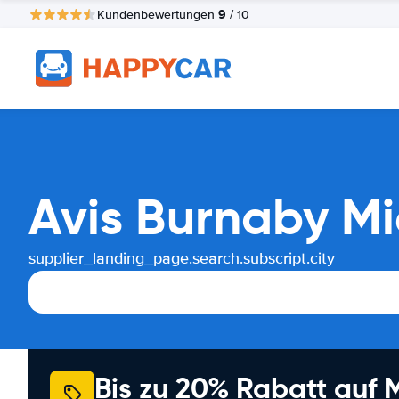
9
Kundenbewertungen
/ 10
Avis Burnaby M
supplier_landing_page.search.subscript.city
Bis zu 20% Rabatt auf