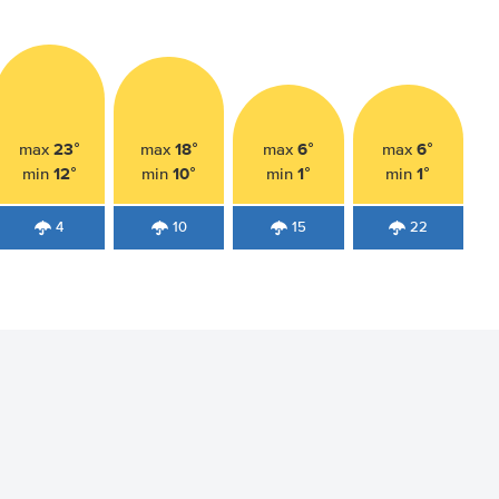
23°
18°
6°
6°
max
max
max
max
12°
10°
1°
1°
min
min
min
min
4
10
15
22