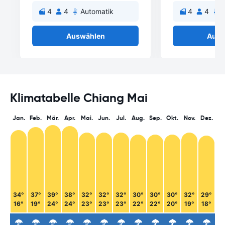
4
4
Automatik
4
4
A
Auswählen
Ausw
Klimatabelle Chiang Mai
Jan.
Feb.
Mär.
Apr.
Mai.
Jun.
Jul.
Aug.
Sep.
Okt.
Nov.
Dez.
34°
37°
39°
38°
32°
32°
32°
30°
30°
30°
32°
29°
16°
19°
24°
24°
23°
23°
23°
22°
22°
20°
19°
18°