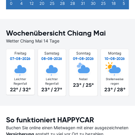
0
4
12
20
25
28
28
31
30
25
18
5
Wochenübersicht Chiang Mai
Wetter Chiang Mai 14 Tage
Freitag
Samstag
Sonntag
Montag
07-08-2026
08-08-2026
09-08-2026
10-08-2026
Leichter
Leichter
Nebel
Stellenweise
Regenfall
Regenfall
regen
23° / 25°
22° / 32°
23° / 27°
23° / 28°
So funktioniert HAPPYCAR
Buchen Sie online einen Mietwagen mit einer ausgezeichneten
Versicherung
anstatt zu viel vor Ort zu bezahlen