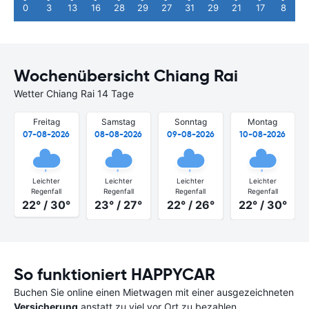
0
3
13
16
28
29
27
31
29
21
17
8
Wochenübersicht Chiang Rai
Wetter Chiang Rai 14 Tage
Freitag
Samstag
Sonntag
Montag
07-08-2026
08-08-2026
09-08-2026
10-08-2026
Leichter
Leichter
Leichter
Leichter
Regenfall
Regenfall
Regenfall
Regenfall
22° / 30°
23° / 27°
22° / 26°
22° / 30°
So funktioniert HAPPYCAR
Buchen Sie online einen Mietwagen mit einer ausgezeichneten
Versicherung
anstatt zu viel vor Ort zu bezahlen