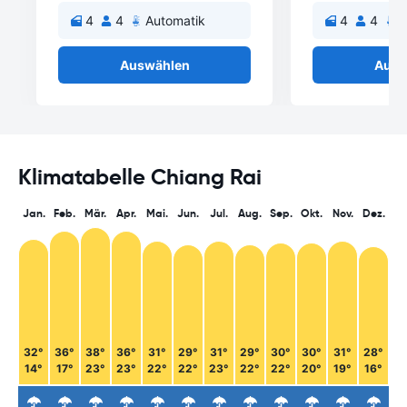
4
4
Automatik
4
4
A
Auswählen
Ausw
Klimatabelle Chiang Rai
Jan.
Feb.
Mär.
Apr.
Mai.
Jun.
Jul.
Aug.
Sep.
Okt.
Nov.
Dez.
32°
36°
38°
36°
31°
29°
31°
29°
30°
30°
31°
28°
14°
17°
23°
23°
22°
22°
23°
22°
22°
20°
19°
16°