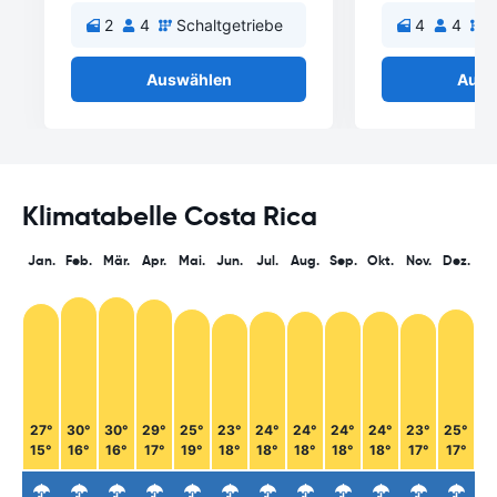
2
4
Schaltgetriebe
4
4
S
Auswählen
Ausw
Klimatabelle Costa Rica
Jan.
Feb.
Mär.
Apr.
Mai.
Jun.
Jul.
Aug.
Sep.
Okt.
Nov.
Dez.
27°
30°
30°
29°
25°
23°
24°
24°
24°
24°
23°
25°
15°
16°
16°
17°
19°
18°
18°
18°
18°
18°
17°
17°