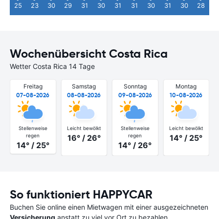
25
23
30
29
31
30
31
31
30
31
30
28
Wochenübersicht Costa Rica
Wetter Costa Rica 14 Tage
Freitag
Samstag
Sonntag
Montag
07-08-2026
08-08-2026
09-08-2026
10-08-2026
Stellenweise
Leicht bewölkt
Stellenweise
Leicht bewölkt
regen
regen
16° / 26°
14° / 25°
14° / 25°
14° / 26°
So funktioniert HAPPYCAR
Buchen Sie online einen Mietwagen mit einer ausgezeichneten
Versicherung
anstatt zu viel vor Ort zu bezahlen