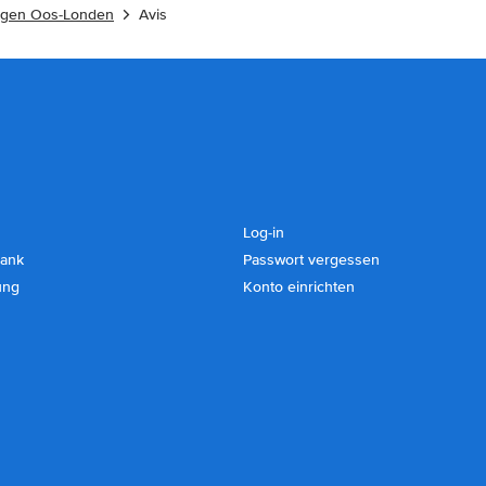
agen Oos-Londen
Avis
Log-in
ank
Passwort vergessen
ung
Konto einrichten