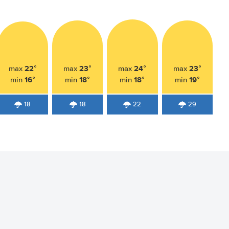
22°
23°
24°
23°
max
max
max
max
16°
18°
18°
19°
min
min
min
min
18
18
22
29