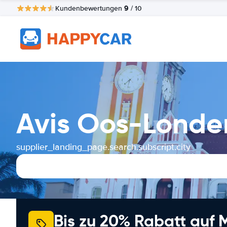
9
Kundenbewertungen
/ 10
Avis Oos-Londe
supplier_landing_page.search.subscript.city
Bis zu 20% Rabatt auf