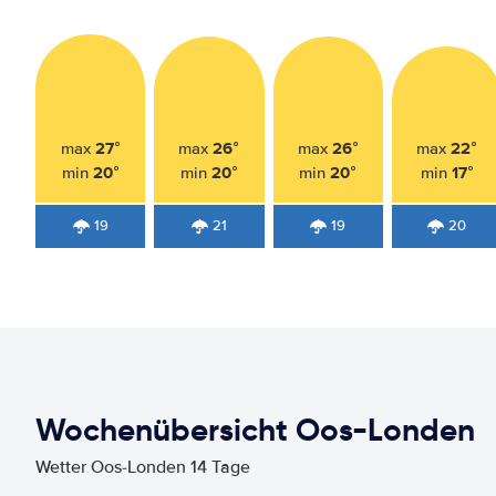
27°
26°
26°
22°
max
max
max
max
20°
20°
20°
17°
min
min
min
min
19
21
19
20
Wochenübersicht Oos-Londen
Wetter Oos-Londen 14 Tage