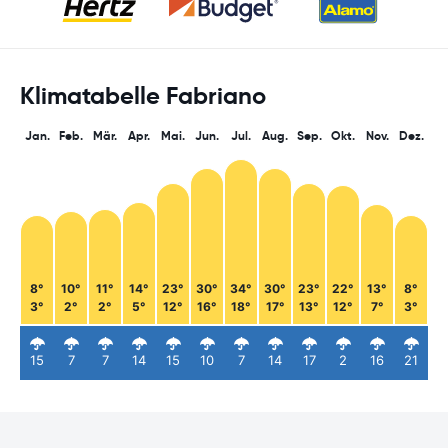
Klimatabelle Fabriano
Jan.
Feb.
Mär.
Apr.
Mai.
Jun.
Jul.
Aug.
Sep.
Okt.
Nov.
Dez.
8°
10°
11°
14°
23°
30°
34°
30°
23°
22°
13°
8°
3°
2°
2°
5°
12°
16°
18°
17°
13°
12°
7°
3°
15
7
7
14
15
10
7
14
17
2
16
21