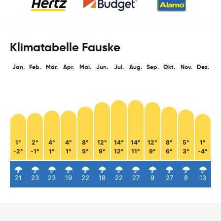
Klimatabelle Fauske
Jan.
Feb.
Mär.
Apr.
Mai.
Jun.
Jul.
Aug.
Sep.
Okt.
Nov.
Dez.
1°
2°
4°
4°
8°
12°
14°
14°
12°
8°
5°
1°
-2°
-1°
1°
1°
5°
9°
12°
11°
9°
6°
3°
-4°
21
23
23
19
22
18
22
27
9
27
8
13