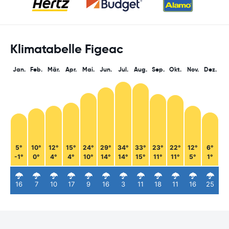
Klimatabelle Figeac
Jan.
Feb.
Mär.
Apr.
Mai.
Jun.
Jul.
Aug.
Sep.
Okt.
Nov.
Dez.
5°
10°
12°
15°
24°
29°
34°
33°
23°
22°
12°
6°
-1°
0°
4°
4°
10°
14°
14°
15°
11°
11°
5°
1°
16
7
10
17
9
16
3
11
18
11
16
25