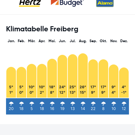
Klimatabelle Freiberg
Jan.
Feb.
Mär.
Apr.
Mai.
Jun.
Jul.
Aug.
Sep.
Okt.
Nov.
Dez.
5°
5°
10°
10°
18°
24°
25°
26°
17°
17°
9°
4°
1°
0°
0°
2°
8°
12°
13°
15°
9°
9°
4°
-1°
20
18
5
18
16
19
13
14
22
8
10
12