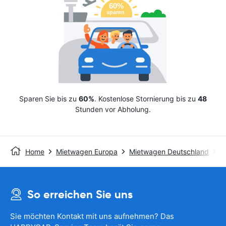
Sparen Sie bis zu
60%
. Kostenlose Stornierung bis zu
48
Stunden vor Abholung.
Home
Mietwagen Europa
Mietwagen Deutschland
M
So erreichen Sie uns
Sie möchten Kontakt mit uns aufnehmen? Das