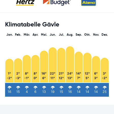
Klimatabelle Gävle
Jan.
Feb.
Mär.
Apr.
Mai.
Jun.
Jul.
Aug.
Sep.
Okt.
Nov.
Dez.
1°
2°
8°
8°
16°
22°
21°
24°
14°
12°
6°
3°
-2°
-3°
-1°
0°
6°
11°
12°
13°
7°
5°
3°
-2°
16
15
4
6
13
19
15
16
14
14
14
25