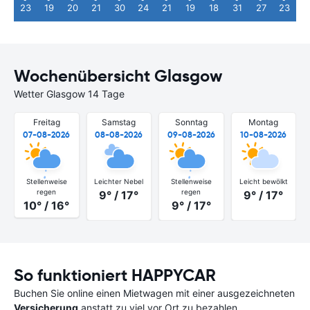
23
19
20
21
30
24
21
19
18
31
27
23
Wochenübersicht Glasgow
Wetter Glasgow 14 Tage
Freitag
Samstag
Sonntag
Montag
07-08-2026
08-08-2026
09-08-2026
10-08-2026
Stellenweise
Leichter Nebel
Stellenweise
Leicht bewölkt
regen
regen
9° / 17°
9° / 17°
10° / 16°
9° / 17°
So funktioniert HAPPYCAR
Buchen Sie online einen Mietwagen mit einer ausgezeichneten
Versicherung
anstatt zu viel vor Ort zu bezahlen