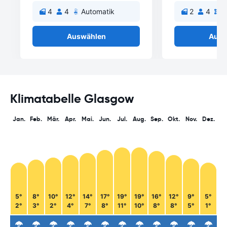
4
4
Automatik
2
4
S
Auswählen
Ausw
Klimatabelle Glasgow
Jan.
Feb.
Mär.
Apr.
Mai.
Jun.
Jul.
Aug.
Sep.
Okt.
Nov.
Dez.
5°
8°
10°
12°
14°
17°
19°
19°
16°
12°
9°
5°
2°
3°
2°
4°
7°
8°
11°
10°
8°
8°
5°
1°