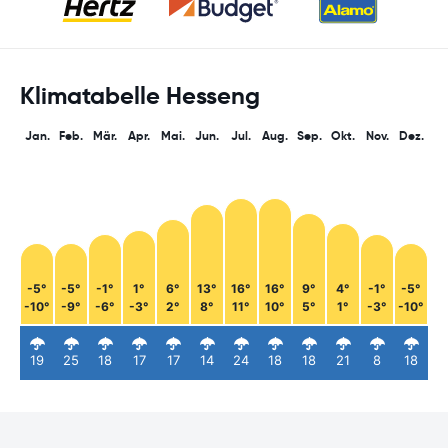
Klimatabelle Hesseng
Jan.
Feb.
Mär.
Apr.
Mai.
Jun.
Jul.
Aug.
Sep.
Okt.
Nov.
Dez.
-5°
-5°
-1°
1°
6°
13°
16°
16°
9°
4°
-1°
-5°
-10°
-9°
-6°
-3°
2°
8°
11°
10°
5°
1°
-3°
-10°
19
25
18
17
17
14
24
18
18
21
8
18