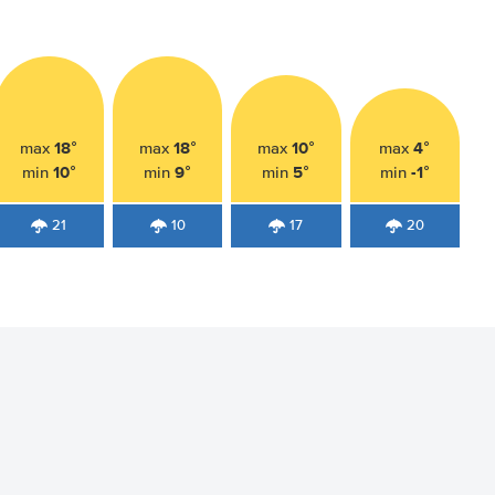
18°
18°
10°
4°
max
max
max
max
10°
9°
5°
-1°
min
min
min
min
21
10
17
20