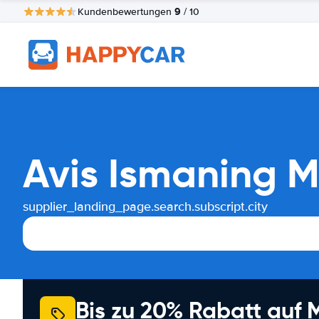
9
Kundenbewertungen
/ 10
Avis Ismaning 
supplier_landing_page.search.subscript.city
Bis zu 20% Rabatt auf