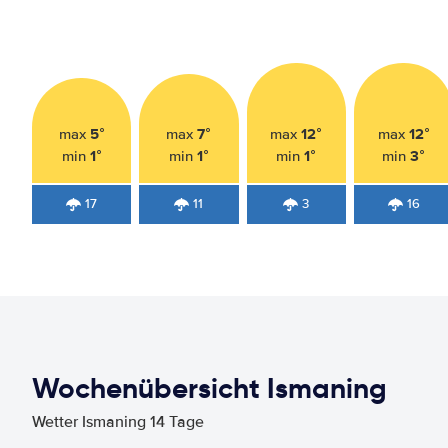
5°
7°
12°
12°
max
max
max
max
1°
1°
1°
3°
min
min
min
min
17
11
3
16
Wochenübersicht Ismaning
Wetter Ismaning 14 Tage