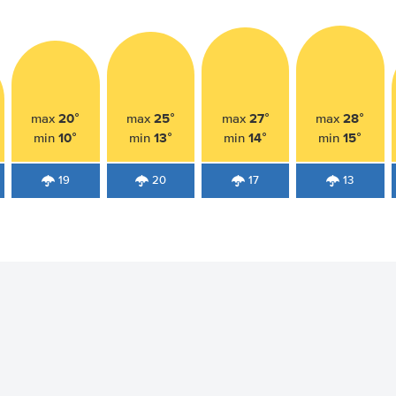
20°
25°
27°
28°
max
max
max
max
10°
13°
14°
15°
min
min
min
min
19
20
17
13