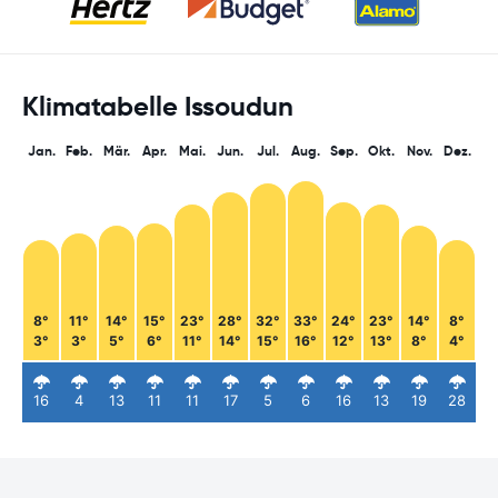
Klimatabelle Issoudun
Jan.
Feb.
Mär.
Apr.
Mai.
Jun.
Jul.
Aug.
Sep.
Okt.
Nov.
Dez.
8°
11°
14°
15°
23°
28°
32°
33°
24°
23°
14°
8°
3°
3°
5°
6°
11°
14°
15°
16°
12°
13°
8°
4°
16
4
13
11
11
17
5
6
16
13
19
28