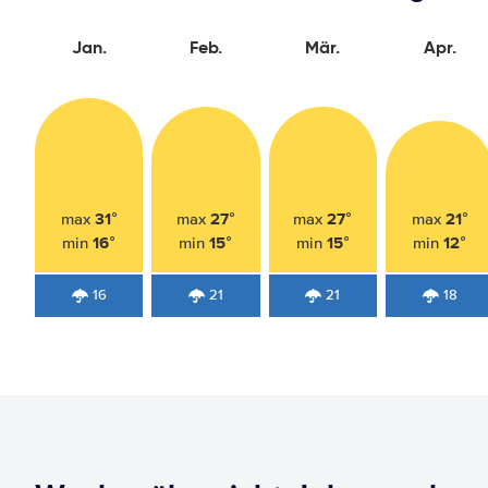
Jan.
Feb.
Mär.
Apr.
31°
27°
27°
21°
max
max
max
max
16°
15°
15°
12°
min
min
min
min
16
21
21
18