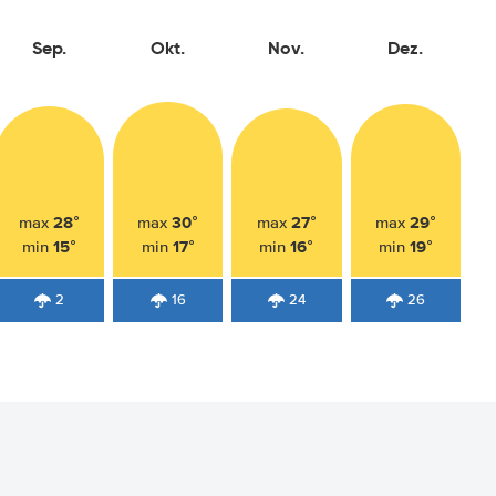
Sep.
Okt.
Nov.
Dez.
28°
30°
27°
29°
max
max
max
max
15°
17°
16°
19°
min
min
min
min
2
16
24
26