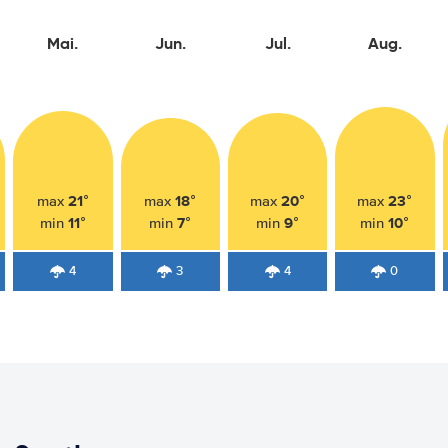
Mai.
Jun.
Jul.
Aug.
21°
18°
20°
23°
max
max
max
max
11°
7°
9°
10°
min
min
min
min
4
3
4
0