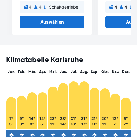
4
4
Schaltgetriebe
4
4
S
Auswählen
Ausw
Klimatabelle Karlsruhe
Jan.
Feb.
Mär.
Apr.
Mai.
Jun.
Jul.
Aug.
Sep.
Okt.
Nov.
Dez.
7°
9°
14°
14°
23°
28°
31°
31°
21°
20°
12°
6°
3°
3°
3°
5°
11°
14°
16°
17°
11°
11°
7°
2°