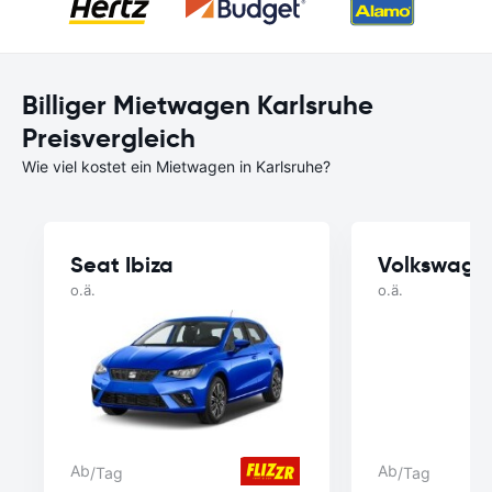
Billiger Mietwagen Karlsruhe
Preisvergleich
Wie viel kostet ein Mietwagen in Karlsruhe?
Seat Ibiza
Volkswage
o.ä.
o.ä.
Ab
Ab
/Tag
/Tag