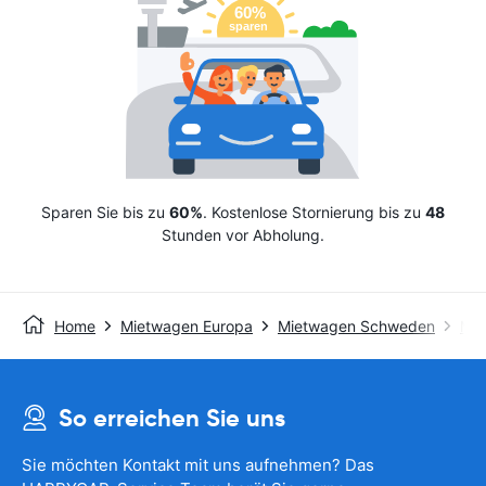
Sparen Sie bis zu
60%
. Kostenlose Stornierung bis zu
48
Stunden vor Abholung.
Home
Mietwagen Europa
Mietwagen Schweden
Mie
So erreichen Sie uns
Sie möchten Kontakt mit uns aufnehmen? Das