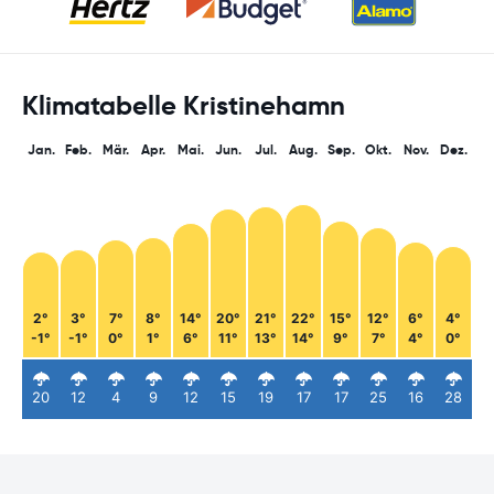
Klimatabelle Kristinehamn
Jan.
Feb.
Mär.
Apr.
Mai.
Jun.
Jul.
Aug.
Sep.
Okt.
Nov.
Dez.
2°
3°
7°
8°
14°
20°
21°
22°
15°
12°
6°
4°
-1°
-1°
0°
1°
6°
11°
13°
14°
9°
7°
4°
0°
20
12
4
9
12
15
19
17
17
25
16
28