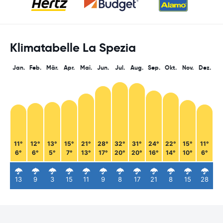
Klimatabelle La Spezia
Jan.
Feb.
Mär.
Apr.
Mai.
Jun.
Jul.
Aug.
Sep.
Okt.
Nov.
Dez.
11°
12°
13°
15°
21°
28°
32°
31°
24°
22°
15°
11°
6°
6°
5°
7°
13°
17°
20°
20°
16°
14°
10°
6°
13
9
3
15
11
9
8
17
21
8
15
28