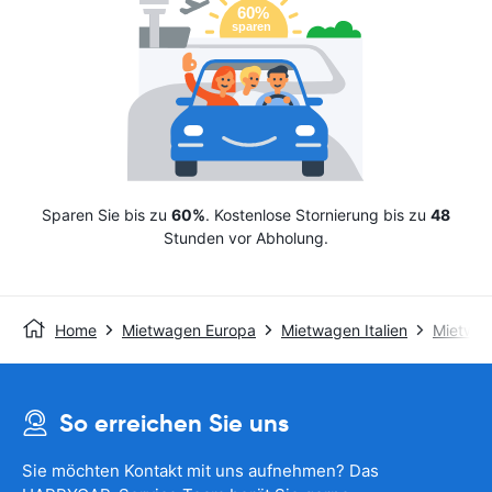
Sparen Sie bis zu
60%
. Kostenlose Stornierung bis zu
48
Stunden vor Abholung.
Home
Mietwagen Europa
Mietwagen Italien
Mietwag
So erreichen Sie uns
Sie möchten Kontakt mit uns aufnehmen? Das