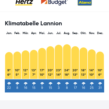
Klimatabelle Lannion
Jan.
Feb.
Mär.
Apr.
Mai.
Jun.
Jul.
Aug.
Sep.
Okt.
Nov.
Dez.
9°
10°
12°
13°
17°
20°
23°
24°
20°
18°
14°
10°
6°
5°
7°
7°
10°
12°
14°
16°
13°
13°
10°
6°
22
8
16
15
9
15
3
8
17
16
25
31