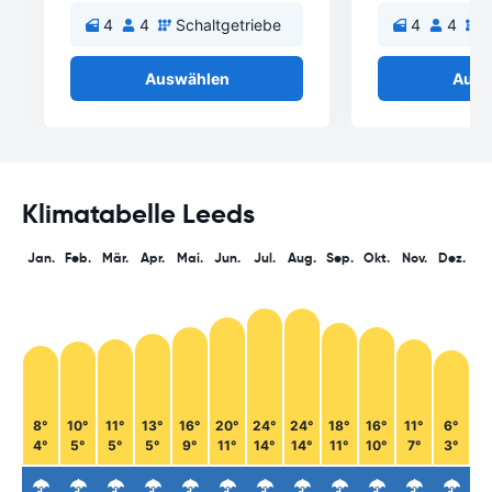
4
4
Schaltgetriebe
4
4
S
Auswählen
Ausw
Klimatabelle Leeds
Jan.
Feb.
Mär.
Apr.
Mai.
Jun.
Jul.
Aug.
Sep.
Okt.
Nov.
Dez.
8°
10°
11°
13°
16°
20°
24°
24°
18°
16°
11°
6°
4°
5°
5°
5°
9°
11°
14°
14°
11°
10°
7°
3°