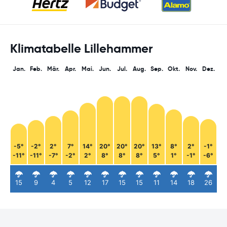
Klimatabelle Lillehammer
Jan.
Feb.
Mär.
Apr.
Mai.
Jun.
Jul.
Aug.
Sep.
Okt.
Nov.
Dez.
-5°
-2°
2°
7°
14°
20°
20°
20°
13°
8°
2°
-1°
-11°
-11°
-7°
-2°
2°
8°
8°
8°
5°
1°
-1°
-6°
15
9
4
5
12
17
15
15
11
14
18
26