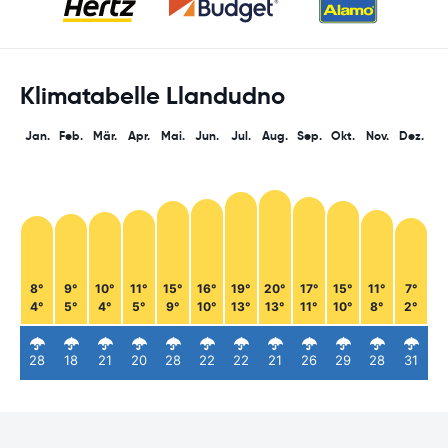
Klimatabelle Llandudno
Jan.
Feb.
Mär.
Apr.
Mai.
Jun.
Jul.
Aug.
Sep.
Okt.
Nov.
Dez.
8°
9°
10°
11°
15°
16°
19°
20°
17°
15°
11°
7°
4°
5°
4°
5°
9°
10°
13°
13°
11°
10°
8°
2°
28
18
21
20
28
22
22
21
26
29
28
31