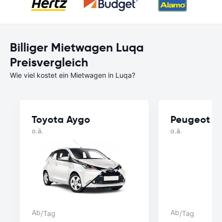
Billiger Mietwagen Luqa
Preisvergleich
Wie viel kostet ein Mietwagen in Luqa?
Toyota Aygo
Peugeot 2
o.ä.
o.ä.
Ab
Ab
/Tag
/Tag