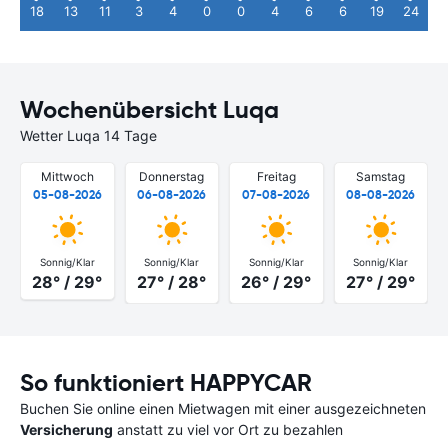
18
13
11
3
4
0
0
4
6
6
19
24
Wochenübersicht Luqa
Wetter Luqa 14 Tage
Mittwoch
Donnerstag
Freitag
Samstag
05-08-2026
06-08-2026
07-08-2026
08-08-2026
Sonnig/Klar
Sonnig/Klar
Sonnig/Klar
Sonnig/Klar
28° / 29°
27° / 28°
26° / 29°
27° / 29°
So funktioniert HAPPYCAR
Buchen Sie online einen Mietwagen mit einer ausgezeichneten
Versicherung
anstatt zu viel vor Ort zu bezahlen