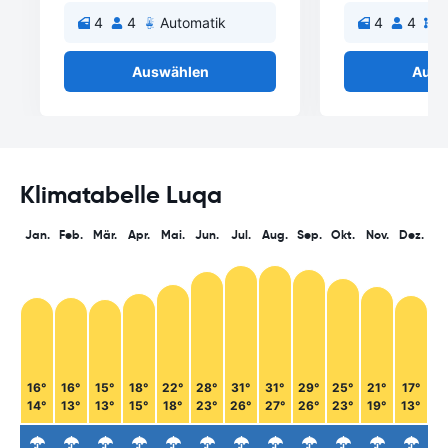
4
4
Automatik
4
4
S
Auswählen
Ausw
Klimatabelle Luqa
Jan.
Feb.
Mär.
Apr.
Mai.
Jun.
Jul.
Aug.
Sep.
Okt.
Nov.
Dez.
16°
16°
15°
18°
22°
28°
31°
31°
29°
25°
21°
17°
14°
13°
13°
15°
18°
23°
26°
27°
26°
23°
19°
13°