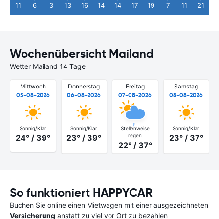
11
6
3
13
16
14
14
17
19
7
11
21
Wochenübersicht Mailand
Wetter Mailand 14 Tage
Mittwoch
Donnerstag
Freitag
Samstag
05-08-2026
06-08-2026
07-08-2026
08-08-2026
Sonnig/Klar
Sonnig/Klar
Stellenweise
Sonnig/Klar
regen
24° / 39°
23° / 39°
23° / 37°
22° / 37°
So funktioniert HAPPYCAR
Buchen Sie online einen Mietwagen mit einer ausgezeichneten
Versicherung
anstatt zu viel vor Ort zu bezahlen