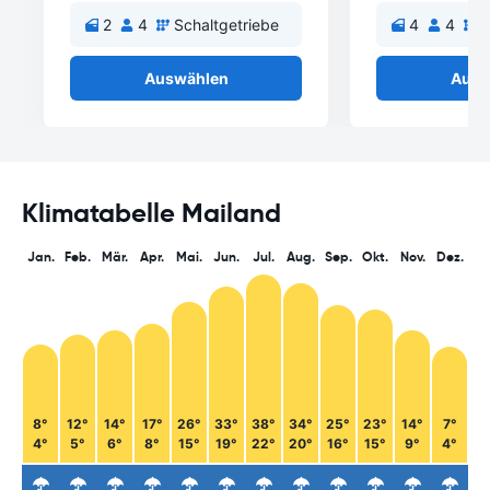
2
4
Schaltgetriebe
4
4
S
Auswählen
Ausw
Klimatabelle Mailand
Jan.
Feb.
Mär.
Apr.
Mai.
Jun.
Jul.
Aug.
Sep.
Okt.
Nov.
Dez.
8°
12°
14°
17°
26°
33°
38°
34°
25°
23°
14°
7°
4°
5°
6°
8°
15°
19°
22°
20°
16°
15°
9°
4°