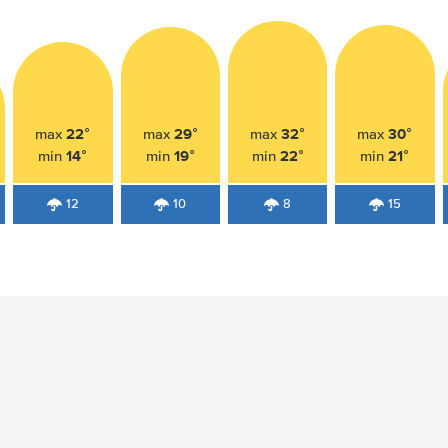
22°
29°
32°
30°
max
max
max
max
14°
19°
22°
21°
min
min
min
min
12
10
8
15