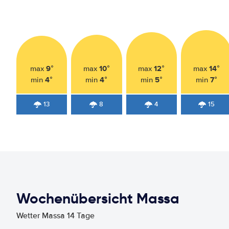
9°
10°
12°
14°
max
max
max
max
4°
4°
5°
7°
min
min
min
min
13
8
4
15
Wochenübersicht Massa
Wetter Massa 14 Tage