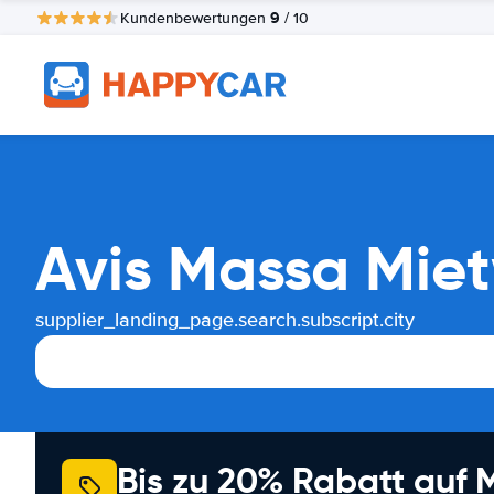
9
Kundenbewertungen
/ 10
Avis Massa Mie
supplier_landing_page.search.subscript.city
Bis zu 20% Rabatt auf