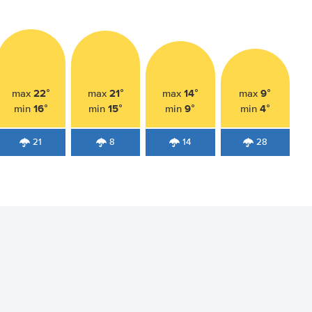
22°
21°
14°
9°
max
max
max
max
16°
15°
9°
4°
min
min
min
min
21
8
14
28