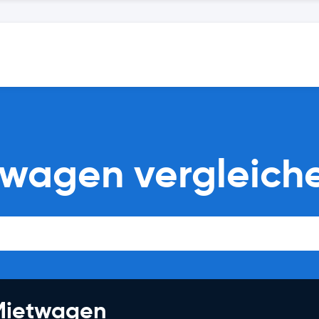
twagen vergleich
 Mietwagen