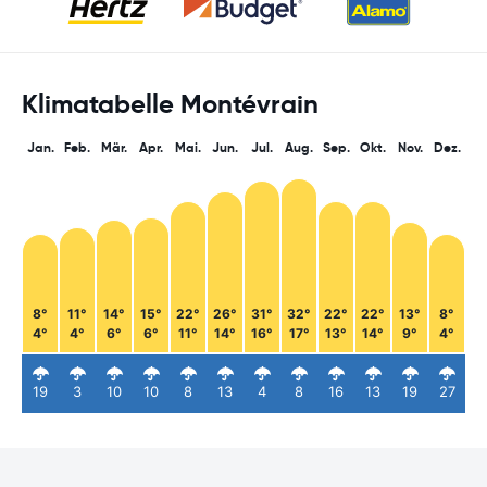
Klimatabelle Montévrain
Jan.
Feb.
Mär.
Apr.
Mai.
Jun.
Jul.
Aug.
Sep.
Okt.
Nov.
Dez.
8°
11°
14°
15°
22°
26°
31°
32°
22°
22°
13°
8°
4°
4°
6°
6°
11°
14°
16°
17°
13°
14°
9°
4°
19
3
10
10
8
13
4
8
16
13
19
27