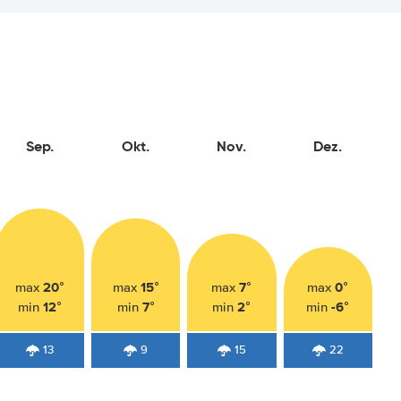
Sep.
Okt.
Nov.
Dez.
20°
15°
7°
0°
max
max
max
max
12°
7°
2°
-6°
min
min
min
min
13
9
15
22