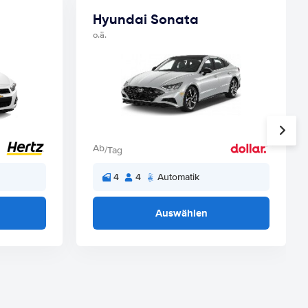
Hyundai Sonata
o.ä.
Ab
/Tag
4
4
Automatik
Auswählen