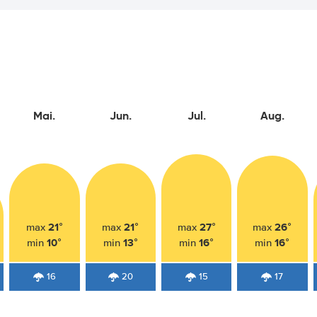
Mai.
Jun.
Jul.
Aug.
21°
21°
27°
26°
max
max
max
max
10°
13°
16°
16°
min
min
min
min
16
20
15
17