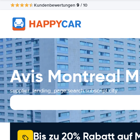
9
Kundenbewertungen
/ 10
Avis Montreal 
supplier_landing_page.search.subscript.city
Bis zu 20% Rabatt auf