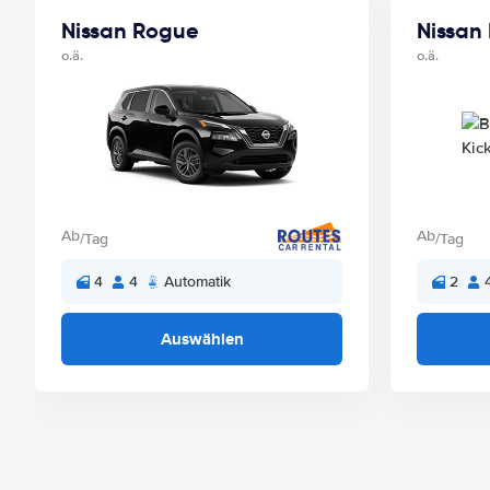
Nissan Rogue
Nissan 
o.ä.
o.ä.
Ab
Ab
/Tag
/Tag
4
4
Automatik
2
Auswählen