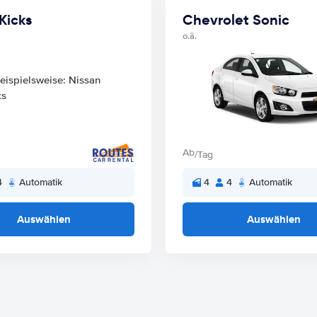
Kicks
Chevrolet Sonic
o.ä.
Ab
/Tag
4
Automatik
4
4
Automatik
Auswählen
Auswählen