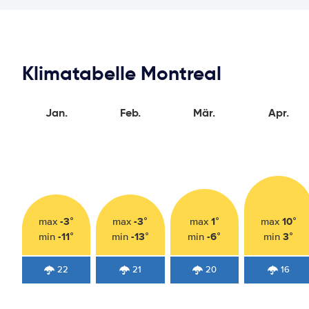
Klimatabelle Montreal
Jan.
Feb.
Mär.
Apr.
-3°
-3°
1°
10°
max
max
max
max
-11°
-13°
-6°
3°
min
min
min
min
22
21
20
16