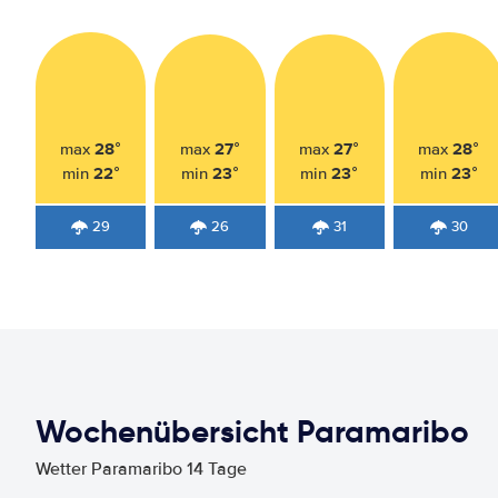
28°
27°
27°
28°
max
max
max
max
22°
23°
23°
23°
min
min
min
min
29
26
31
30
Wochenübersicht Paramaribo
Wetter Paramaribo 14 Tage