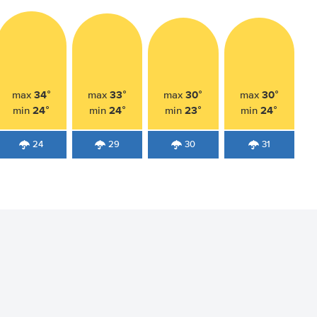
34°
33°
30°
30°
max
max
max
max
24°
24°
23°
24°
min
min
min
min
24
29
30
31