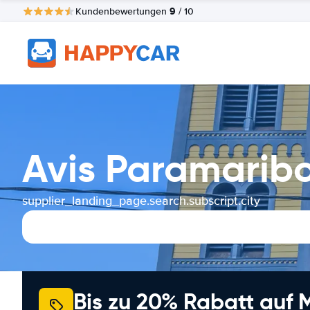
9
Kundenbewertungen
/ 10
Avis Paramarib
supplier_landing_page.search.subscript.city
Bis zu 20% Rabatt auf