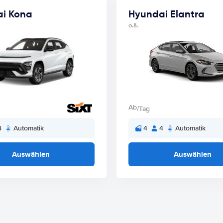
i Kona
Hyundai Elantra
o.ä.
Ab
/Tag
4
Automatik
4
4
Automatik
Auswählen
Auswählen