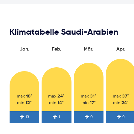
Klimatabelle Saudi-Arabien
Jan.
Feb.
Mär.
Apr.
18°
24°
31°
37°
max
max
max
max
12°
14°
17°
24°
min
min
min
min
13
1
0
9