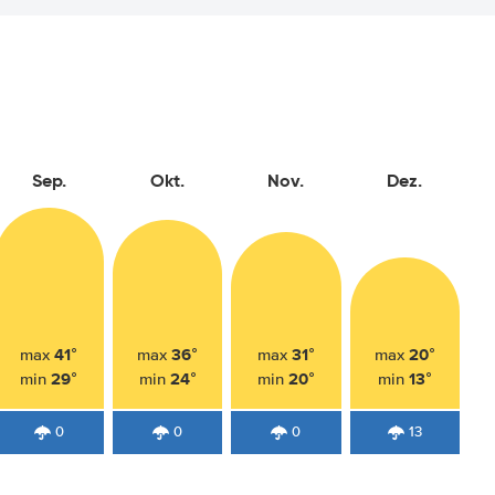
Sep.
Okt.
Nov.
Dez.
41°
36°
31°
20°
max
max
max
max
29°
24°
20°
13°
min
min
min
min
0
0
0
13