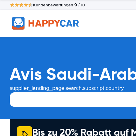
9
Kundenbewertungen
/ 10
Avis Saudi-Ara
supplier_landing_page.search.subscript.country
Bis zu 20% Rabatt auf