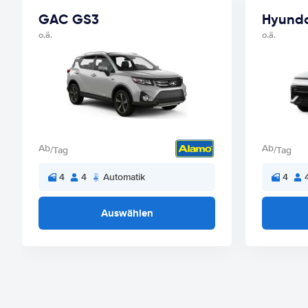
GAC GS3
Hyunda
o.ä.
o.ä.
Ab
Ab
/Tag
/Tag
4
4
Automatik
4
Auswählen