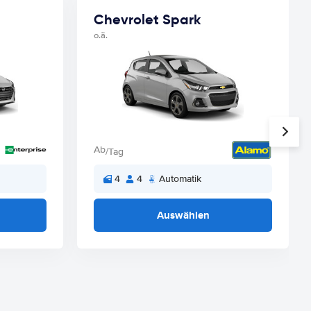
Chevrolet Spark
o.ä.
Ab
/Tag
4
4
Automatik
Auswählen