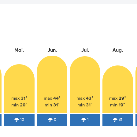
Mai.
Jun.
Jul.
Aug.
31°
44°
43°
29°
max
max
max
max
20°
31°
31°
19°
min
min
min
min
10
0
1
31