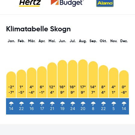
Klimatabelle Skogn
Jan.
Feb.
Mär.
Apr.
Mai.
Jun.
Jul.
Aug.
Sep.
Okt.
Nov.
Dez.
-2°
1°
4°
6°
12°
16°
16°
17°
14°
8°
4°
0°
-7°
-5°
-4°
-1°
4°
9°
9°
9°
7°
4°
1°
-6°
14
22
16
17
21
19
24
20
8
22
5
14