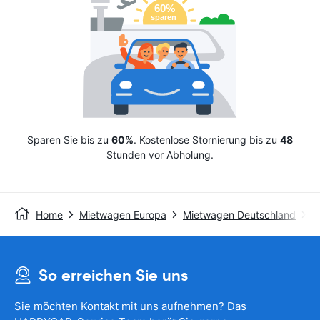
Sparen Sie bis zu
60%
. Kostenlose Stornierung bis zu
48
Stunden vor Abholung.
Home
Mietwagen Europa
Mietwagen Deutschland
M
So erreichen Sie uns
Sie möchten Kontakt mit uns aufnehmen? Das