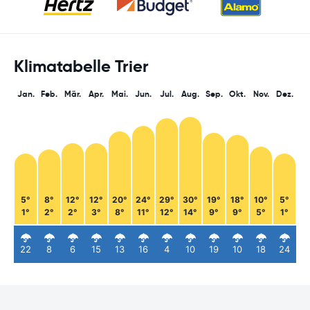
Klimatabelle Trier
Jan.
Feb.
Mär.
Apr.
Mai.
Jun.
Jul.
Aug.
Sep.
Okt.
Nov.
Dez.
5°
8°
12°
12°
20°
24°
29°
30°
19°
18°
10°
5°
1°
2°
2°
3°
8°
11°
12°
14°
9°
9°
5°
1°
22
8
6
15
13
16
4
10
19
10
18
24