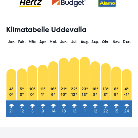
Klimatabelle Uddevalla
Jan.
Feb.
Mär.
Apr.
Mai.
Jun.
Jul.
Aug.
Sep.
Okt.
Nov.
Dez.
4°
5°
10°
11°
16°
21°
22°
23°
16°
13°
8°
4°
0°
0°
0°
1°
6°
10°
12°
13°
8°
8°
5°
-1°
21
12
3
9
14
18
13
11
12
22
15
24