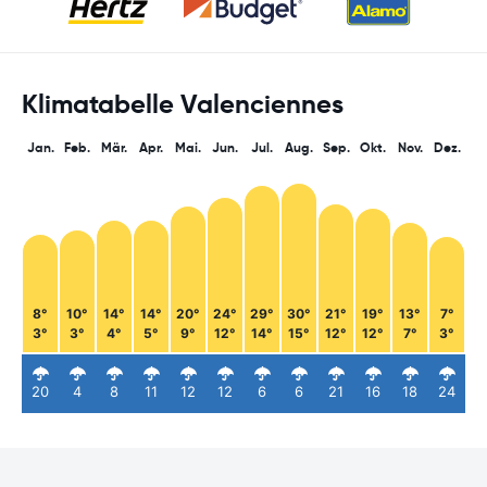
Klimatabelle Valenciennes
Jan.
Feb.
Mär.
Apr.
Mai.
Jun.
Jul.
Aug.
Sep.
Okt.
Nov.
Dez.
8°
10°
14°
14°
20°
24°
29°
30°
21°
19°
13°
7°
3°
3°
4°
5°
9°
12°
14°
15°
12°
12°
7°
3°
20
4
8
11
12
12
6
6
21
16
18
24