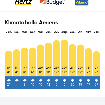
Klimatabelle Amiens
Jan.
Feb.
Mär.
Apr.
Mai.
Jun.
Jul.
Aug.
Sep.
Okt.
Nov.
Dez.
8°
11°
14°
14°
20°
24°
29°
30°
21°
20°
13°
7°
3°
3°
4°
5°
8°
11°
13°
15°
12°
12°
7°
3°
21
4
8
10
10
12
5
6
20
15
17
27