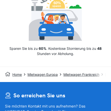
Sparen Sie bis zu
60%
. Kostenlose Stornierung bis zu
48
Stunden vor Abholung.
Home
Mietwagen Europa
Mietwagen Frankreich
Mie
So erreichen Sie uns
Sie möchten Kontakt mit uns aufnehmen? Das