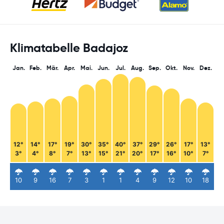
Klimatabelle Badajoz
Jan.
Feb.
Mär.
Apr.
Mai.
Jun.
Jul.
Aug.
Sep.
Okt.
Nov.
Dez.
12°
14°
17°
19°
30°
35°
40°
37°
29°
26°
17°
13°
3°
4°
8°
7°
13°
15°
21°
20°
17°
16°
10°
7°
10
9
16
7
3
1
1
4
9
12
10
18