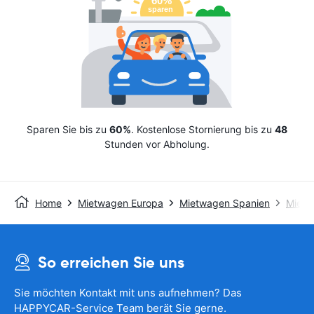
Sparen Sie bis zu
60%
. Kostenlose Stornierung bis zu
48
Stunden vor Abholung.
Home
Mietwagen Europa
Mietwagen Spanien
Mietw
So erreichen Sie uns
Sie möchten Kontakt mit uns aufnehmen? Das
HAPPYCAR-Service Team berät Sie gerne.