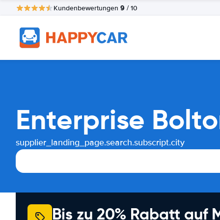
9
Kundenbewertungen
/ 10
Enterprise Bolt
supplier_landing_page.search.subscript.city
Bis zu 20% Rabatt auf