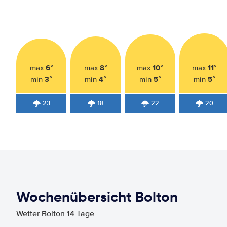
6°
8°
10°
11°
max
max
max
max
3°
4°
5°
5°
min
min
min
min
23
18
22
20
Wochenübersicht Bolton
Wetter Bolton 14 Tage