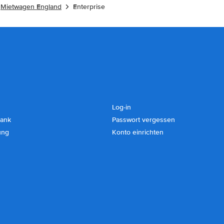
Mietwagen England
Enterprise
Log-in
ank
Passwort vergessen
ung
Konto einrichten