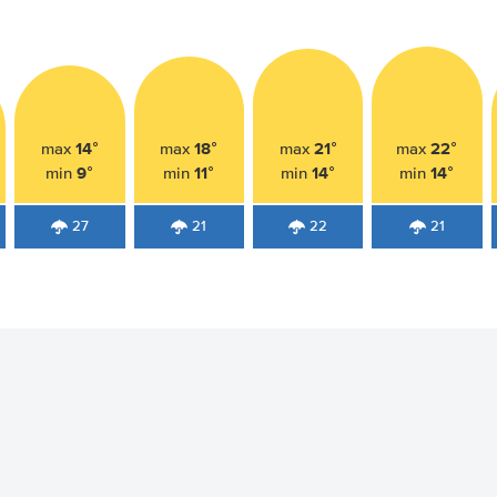
14°
18°
21°
22°
max
max
max
max
9°
11°
14°
14°
min
min
min
min
27
21
22
21