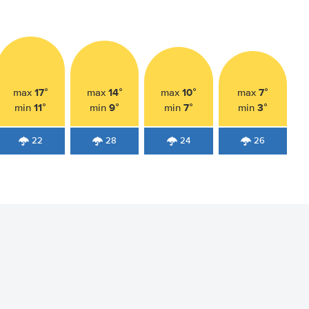
17°
14°
10°
7°
max
max
max
max
11°
9°
7°
3°
min
min
min
min
22
28
24
26