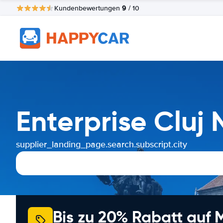
9
Kundenbewertungen
/ 10
Enterprise Cluj
supplier_landing_page.search.subscript.city
Bis zu 20% Rabatt auf