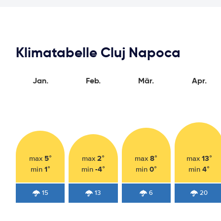
Klimatabelle Cluj Napoca
Jan.
Feb.
Mär.
Apr.
5°
2°
8°
13°
max
max
max
max
1°
-4°
0°
4°
min
min
min
min
15
13
6
20