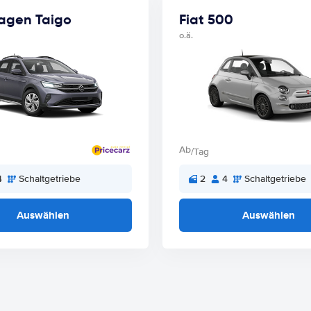
agen Taigo
Fiat 500
o.ä.
Ab
/Tag
4
Schaltgetriebe
2
4
Schaltgetriebe
Auswählen
Auswählen