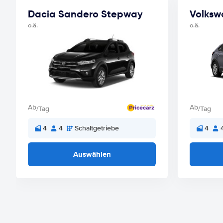
Dacia Sandero Stepway
Volksw
o.ä.
o.ä.
Ab
Ab
/Tag
/Tag
4
4
Schaltgetriebe
4
Auswählen