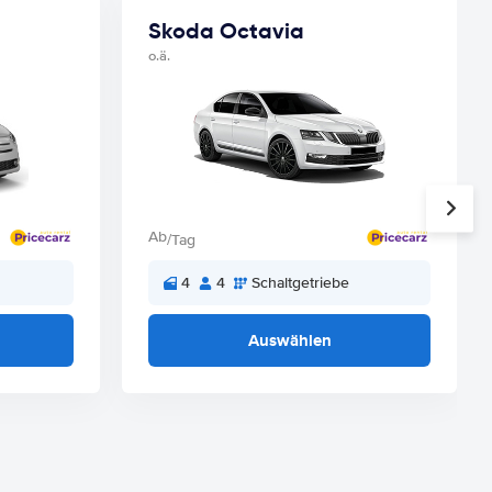
Skoda Octavia
o.ä.
Ab
/Tag
4
4
Schaltgetriebe
Auswählen