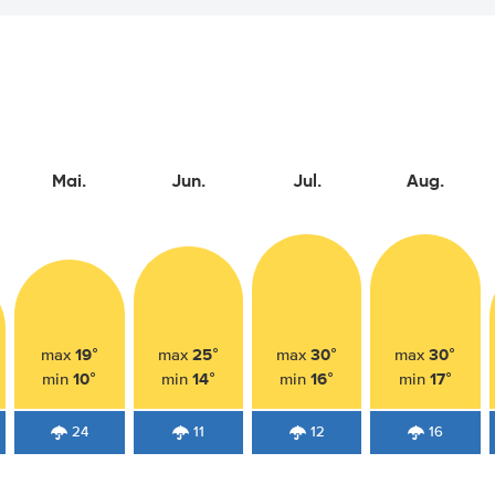
Mai.
Jun.
Jul.
Aug.
19°
25°
30°
30°
max
max
max
max
10°
14°
16°
17°
min
min
min
min
24
11
12
16