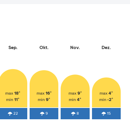
Sep.
Okt.
Nov.
Dez.
18°
16°
9°
4°
max
max
max
max
11°
9°
4°
-2°
min
min
min
min
22
9
8
15