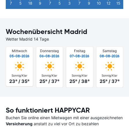
7
5
18
9
7
5
3
7
9
10
12
15
Wochenübersicht Madrid
Wetter Madrid 14 Tage
Mittwoch
Donnerstag
Freitag
Samstag
05-08-2026
06-08-2026
07-08-2026
08-08-2026
Sonnig/Klar
Sonnig/Klar
Sonnig/Klar
Sonnig/Klar
23° / 35°
25° / 37°
25° / 38°
25° / 37°
So funktioniert HAPPYCAR
Buchen Sie online einen Mietwagen mit einer ausgezeichneten
Versicherung
anstatt zu viel vor Ort zu bezahlen