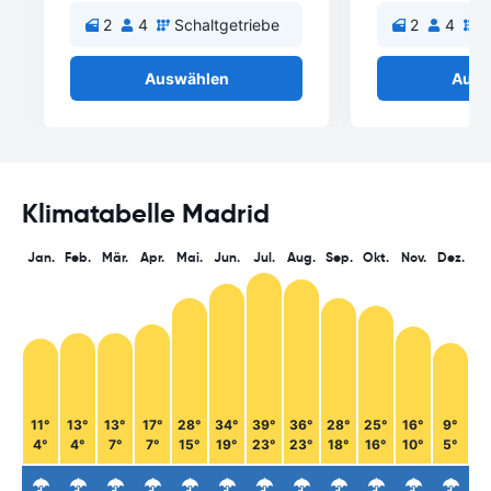
2
4
Schaltgetriebe
2
4
S
Auswählen
Ausw
Klimatabelle Madrid
Jan.
Feb.
Mär.
Apr.
Mai.
Jun.
Jul.
Aug.
Sep.
Okt.
Nov.
Dez.
11°
13°
13°
17°
28°
34°
39°
36°
28°
25°
16°
9°
4°
4°
7°
7°
15°
19°
23°
23°
18°
16°
10°
5°