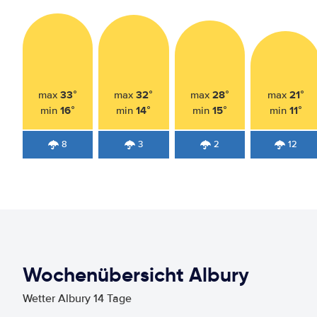
33°
32°
28°
21°
max
max
max
max
16°
14°
15°
11°
min
min
min
min
8
3
2
12
Wochenübersicht Albury
Wetter Albury 14 Tage