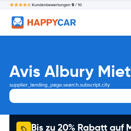
9
Kundenbewertungen
/ 10
Avis Albury Mie
supplier_landing_page.search.subscript.city
Bis zu 20% Rabatt auf