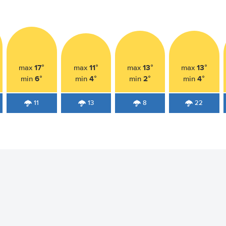
17°
11°
13°
13°
max
max
max
max
6°
4°
2°
4°
min
min
min
min
11
13
8
22