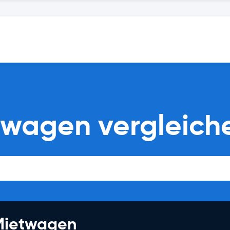
twagen vergleich
 Mietwagen