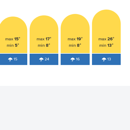
15°
17°
19°
26°
max
max
max
max
5°
8°
8°
13°
min
min
min
min
15
24
16
13