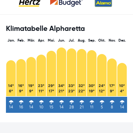
Klimatabelle Alpharetta
Jan.
Feb.
Mär.
Apr.
Mai.
Jun.
Jul.
Aug.
Sep.
Okt.
Nov.
Dez.
14°
16°
19°
23°
29°
34°
33°
32°
30°
24°
17°
10°
6°
9°
9°
11°
17°
21°
23°
22°
19°
12°
9°
4°
14
16
14
10
15
14
28
21
11
5
8
14