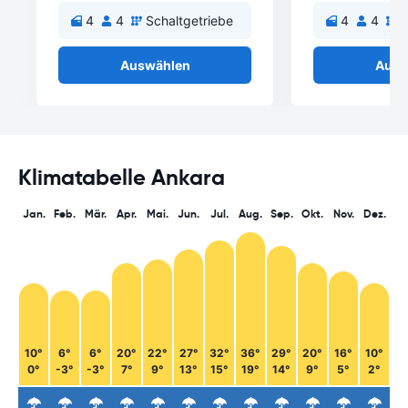
4
4
Schaltgetriebe
4
4
S
Auswählen
Ausw
Klimatabelle Ankara
Jan.
Feb.
Mär.
Apr.
Mai.
Jun.
Jul.
Aug.
Sep.
Okt.
Nov.
Dez.
10°
6°
6°
20°
22°
27°
32°
36°
29°
20°
16°
10°
0°
-3°
-3°
7°
9°
13°
15°
19°
14°
9°
5°
2°