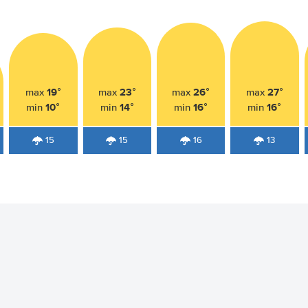
19°
23°
26°
27°
max
max
max
max
10°
14°
16°
16°
min
min
min
min
15
15
16
13