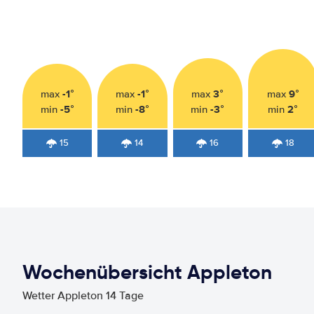
-1°
-1°
3°
9°
max
max
max
max
-5°
-8°
-3°
2°
min
min
min
min
15
14
16
18
Wochenübersicht Appleton
Wetter Appleton 14 Tage