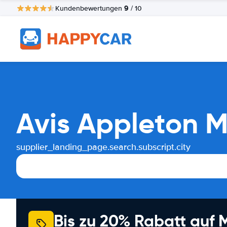
9
Kundenbewertungen
/ 10
Avis Appleton 
supplier_landing_page.search.subscript.city
Bis zu 20% Rabatt auf