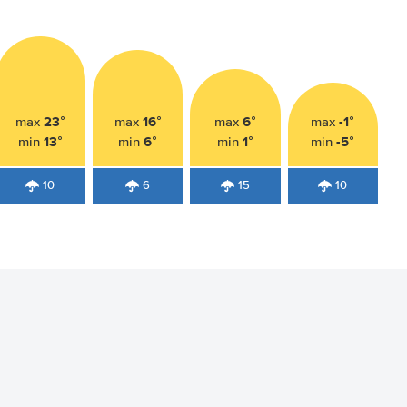
23°
16°
6°
-1°
max
max
max
max
13°
6°
1°
-5°
min
min
min
min
10
6
15
10