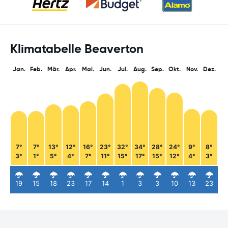
Klimatabelle Beaverton
Jan.
Feb.
Mär.
Apr.
Mai.
Jun.
Jul.
Aug.
Sep.
Okt.
Nov.
Dez.
7°
7°
13°
12°
16°
23°
32°
34°
28°
24°
9°
8°
3°
1°
5°
4°
7°
11°
15°
17°
15°
12°
4°
3°
19
15
18
23
17
14
1
3
3
10
13
23