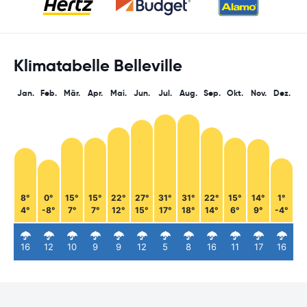
Klimatabelle Belleville
Jan.
Feb.
Mär.
Apr.
Mai.
Jun.
Jul.
Aug.
Sep.
Okt.
Nov.
Dez.
8°
0°
15°
15°
22°
27°
31°
31°
22°
15°
14°
1°
4°
-8°
7°
7°
12°
15°
17°
18°
14°
6°
9°
-4°
16
12
10
9
9
12
5
8
16
11
17
16